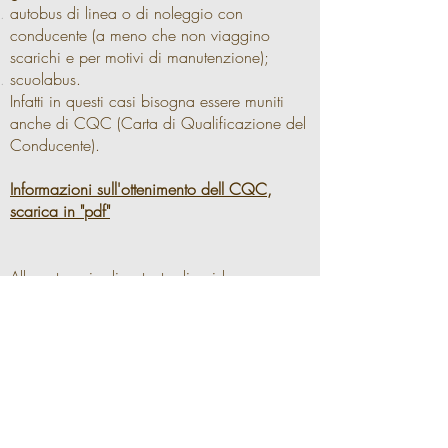
autobus di linea o di noleggio con
conducente (a meno che non viaggino
scarichi e per motivi di manutenzione);
scuolabus.
Infatti in questi casi bisogna essere muniti
anche di CQC (Carta di Qualificazione del
Conducente).
Informazioni sull'ottenimento dell CQC,
scarica in "pdf"
Alle categorie di patente di guida sopra
esposte si può aggiungere la patente di
guida di categoria "E" e quindi si ottngono le
categorie:
BE: motrice di categoria B e rimorchio non
leggero quando la massa massima
ammissibile supera i 4250 kg. Il rimorchio
in ogni caso non può superare le 3,5 t e