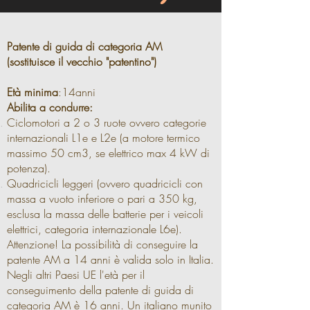
Patente di guida di categoria AM
(sostituisce il vecchio "patentino")
Età minima
:14anni
Abilita a condurre:
Ciclomotori a 2 o 3 ruote ovvero categorie
internazionali L1e e L2e (a motore termico
massimo 50 cm3, se elettrico max 4 kW di
potenza).
Quadricicli leggeri (ovvero quadricicli con
massa a vuoto inferiore o pari a 350 kg,
esclusa la massa delle batterie per i veicoli
elettrici, categoria internazionale L6e).
Attenzione! La possibilità di conseguire la
patente AM a 14 anni è valida solo in Italia.
Negli altri Paesi UE l'età per il
conseguimento della patente di guida di
categoria AM è 16 anni. Un italiano munito