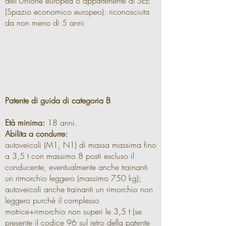
dell’Unione europea o appartenente al SEE
(Spazio economico europeo): riconosciuta
da non meno di 5 anni
Patente di guida di categoria B
Età minima:
18 anni.
Abilita a condurre:
autoveicoli (M1, N1) di massa massima fino
a 3,5 t con massimo 8 posti escluso il
conducente, eventualmente anche trainanti
un rimorchio leggero (massimo 750 kg);
autoveicoli anche trainanti un rimorchio non
leggero purchè il complesso
motrice+rimorchio non superi le 3,5 t (se
presente il codice 96 sul retro della patente